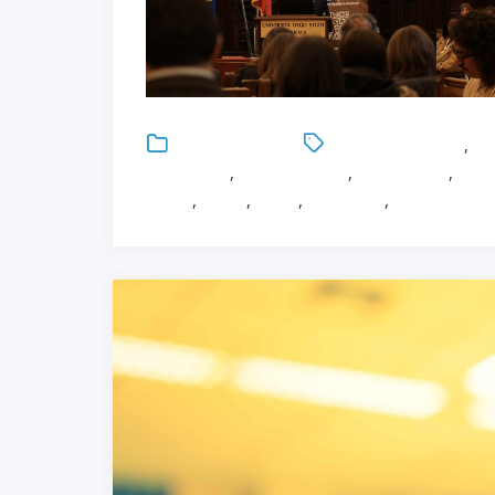
Uncategorized
Antonio Bonacaro
,
Ce
Healthcare
,
Infermieristica
,
Innovazione
,
Lore
Salute
,
Sanità
,
Tutor
,
Università
,
Università de