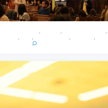
rimonia di inaugurazione
,
Formazione
,
formazione infermieristica
,
dana Sasso
,
Master
,
MAster in Healthcare
,
Paolo Martelli
,
Ricerca
gli Studi di Parma
Leave a Comment