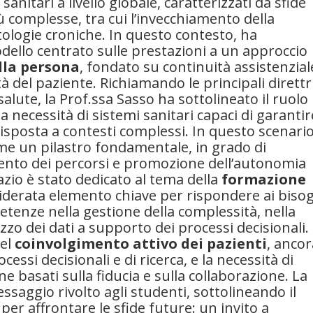
anitari a livello globale, caratterizzati da sfide
 complesse, tra cui l’invecchiamento della
ologie croniche. In questo contesto, ha
dello centrato sulle prestazioni a un approccio
ella persona
, fondato su continuità assistenzial
tà del paziente. Richiamando le principali direttri
alute, la Prof.ssa Sasso ha sottolineato il ruolo
la necessità di sistemi sanitari capaci di garantir
 risposta a contesti complessi. In questo scenario
me un pilastro fondamentale, in grado di
ento dei percorsi e promozione dell’autonomia
azio è stato dedicato al tema della
formazione
siderata elemento chiave per rispondere ai biso
tenze nella gestione della complessità, nella
lizzo dei dati a supporto dei processi decisionali.
del
coinvolgimento attivo dei pazienti
, ancor
ssi decisionali e di ricerca, e la necessità di
e basati sulla fiducia e sulla collaborazione. La
saggio rivolto agli studenti, sottolineando il
er affrontare le sfide future: un invito a