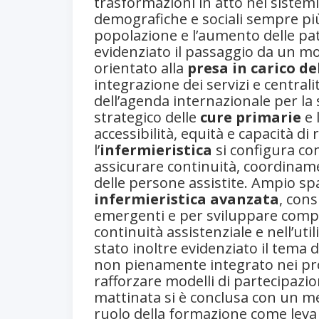
trasformazioni in atto nei sistemi s
demografiche e sociali sempre più
popolazione e l’aumento delle pat
evidenziato il passaggio da un mo
orientato alla
presa in carico d
integrazione dei servizi e centrali
dell’agenda internazionale per la s
strategico delle
cure primarie
e 
accessibilità, equità e capacità di
l’
infermieristica
si configura co
assicurare continuità, coordinam
delle persone assistite. Ampio sp
infermieristica avanzata
, con
emergenti e per sviluppare compe
continuità assistenziale e nell’uti
stato inoltre evidenziato il tema 
non pienamente integrato nei proce
rafforzare modelli di partecipazion
mattinata si è conclusa con un mes
ruolo della formazione come leva p