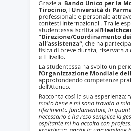
Grazie al
Bando Unico per la Mob
Tirocinio
, l’
Università di Parm
professionale e personale attraver
contesti internazionali. Tra le esp
studentessa iscritta all’
Healthcare
“Direzione/Coordinamento dei s
all’assistenza”
, che ha partecip
fisica di breve durata, riservata a
e II livello.
La studentessa ha svolto un period
l’
Organizzazione Mondiale dell
approfondendo competenze pratich
dell’Ateneo.
Racconta così la sua esperienza:
“
molto bene e mi sono trovata a mio 
riferimento fondamentale, in quanto
necessario e ha reso semplice la g
ospitante mi ha accolta con professi
esperienza, anche in una versione b