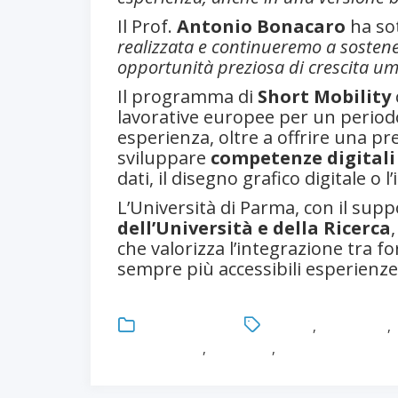
Il Prof.
Antonio Bonacaro
ha so
realizzata e continueremo a sostene
opportunità preziosa di crescita u
Il programma di
Short Mobility
lavorative europee per un periodo 
esperienza, oltre a offrire una pr
sviluppare
competenze digitali
dati, il disegno grafico digitale o l’
L’Università di Parma, con il supp
dell’Università e della Ricerca
che valorizza l’integrazione tra 
sempre più accessibili esperienze 
Uncategorized
Ginevra
,
Healthcare
,
internazionale
,
Università
,
Università degli St