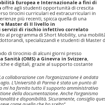
ilità Europea e Internazionale a fini di
a
offre agli studenti opportunità di crescita
so tirocini curriculari ed extracurriculari in
erienze più recenti, spicca quella di una
 Master di II livello in
ervizi di rischio infettivo correlato
ato al programma di Short Mobility, una mobilit
 dottorandi, specializzandi e studenti di Master d
o di tirocinio di alcuni giorni presso
a Sanità (OMS) a Ginevra in Svizzera
,
e e digitali, grazie al supporto costante
La collaborazione con l’organizzazione è andata
agio. L’Università di Parma è stata un punto di
 mi ha fornito tutto il supporto amministrativo
estione della documentazione. Anche l’organismo
onalità e disponibilità. Sicuramente, consiglio que
reve come quella che ho scelto”
.