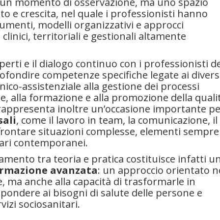
to un momento di osservazione, ma uno spazio
o e crescita, nel quale i professionisti hanno
umenti, modelli organizzativi e approcci
 clinici, territoriali e gestionali altamente
erti e il dialogo continuo con i professionisti d
rofondire competenze specifiche legate ai divers
inico-assistenziale alla gestione dei processi
ne, alla formazione e alla promozione della quali
io rappresenta inoltre un’occasione importante p
ali
, come il lavoro in team, la comunicazione, il
affrontare situazioni complesse, elementi sempre
itari contemporanei.
gamento tra teoria e pratica costituisce infatti u
rmazione avanzata
: un approccio orientato 
e, ma anche alla capacità di trasformarle in
spondere ai bisogni di salute delle persone e
vizi sociosanitari.