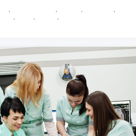
ione
,
Formazione avanzata
,
Healthcare
,
Infermieristica
,
Innovazi
,
Sanità
,
Tirocinio
,
Università
,
Università degli Studi di