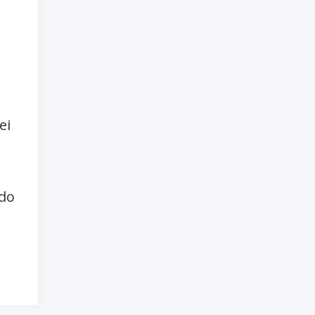
ei
ndo
io