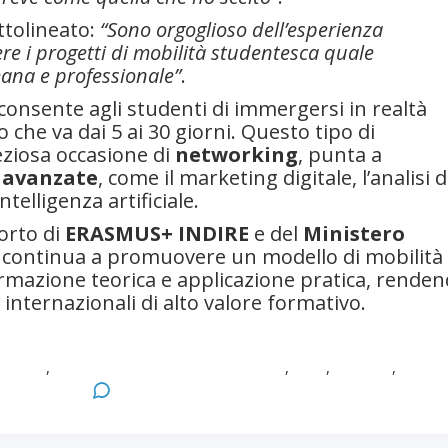
ttolineato:
“Sono orgoglioso dell’esperienza
re i progetti di mobilità studentesca quale
mana e professionale”
.
consente agli studenti di immergersi in realtà
che va dai 5 ai 30 giorni. Questo tipo di
eziosa occasione di
networking
, punta a
 avanzate
, come il marketing digitale, l’analisi d
intelligenza artificiale.
orto di
ERASMUS+ INDIRE
e del
Ministero
, continua a promuovere un modello di mobilità
formazione teorica e applicazione pratica, rende
internazionali di alto valore formativo.
Master
,
Mobilità Europea e Internazionale
,
OMS
,
Tirocinio
,
Tirocin
udi di Parma
Leave a Comment