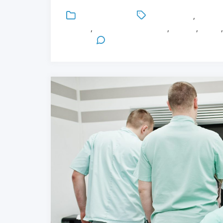
Uncategorized
Competenze
,
Formaz
Master
,
MAster in Healthcare
,
Ricerca
,
Salute
Parma
Leave a Comment