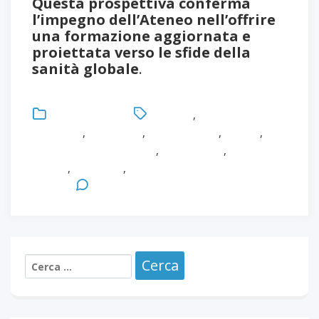
Questa prospettiva conferma
l’impegno dell’Ateneo nell’offrire
una formazione aggiornata e
proiettata verso le sfide della
sanità globale
.
Uncategorized
Diagnosi
,
Dispositivi
indossabili
,
Healthcare
,
Infermieristica
,
Master
,
Monitoraggio della salute
,
Prevenzione
,
Sanità
digitale
,
Università
,
Università degli Studi di
Parma
Leave a Comment