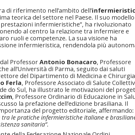
a di riferimento nell’ambito dell’
infermieristi
ima teorica del settore nel Paese. Il suo modello
prestazioni infermieristiche”, ha rivoluzionato
ponendo al centro la relazione tra infermiere e
aro ruoli e competenze. La sua visione ha
essione infermieristica, rendendola più autonom
 dal Professor
Antonio Bonacaro
, Professore
he all’Università di Parma, seguito dai saluti
Direttore del Dipartimento di Medicina e Chirurgia
o Ferla
, Professore Associato di Salute Colletti
de do Sul, ha illustrato le motivazioni del proge
ccim
, Professore Ordinario di Educazione in Sal
cusso la prefazione dell’edizione brasiliana. Il
’importanza del progetto editoriale, affermando:
ra le pratiche infermieristiche italiane e brasilian
istenza sanitaria”
.
ente della Federazione Nazionale Ordini