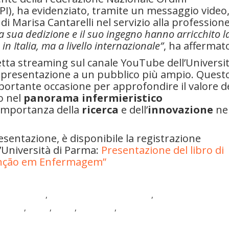
PI), ha evidenziato, tramite un messaggio video
à di Marisa Cantarelli nel servizio alla profession
a sua dedizione e il suo ingegno hanno arricchito l
in Italia, ma a livello internazionale”
, ha affermat
etta streaming sul canale YouTube dell’Universi
a presentazione a un pubblico più ampio. Quest
ortante occasione per approfondire il valore d
o nel
panorama infermieristico
’importanza della
ricerca
e dell’
innovazione
nel
esentazione, è disponibile la registrazione
’Università di Parma:
Presentazione del libro di
tenção em Enfermagem”
nfermieristica
,
Infermieristica internazionale
,
Infermieristica italian
Ricerca
,
Salute
,
Sanità
,
Università
,
Università degli Studi di