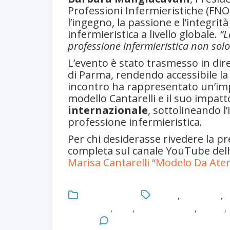
Professioni Infermieristiche (FNO
l’ingegno, la passione e l’integrit
infermieristica a livello globale.
“L
professione infermieristica non solo 
L’evento è stato trasmesso in dir
di Parma, rendendo accessibile l
incontro ha rappresentato un’imp
modello Cantarelli e il suo impatt
internazionale
, sottolineando l
professione infermieristica.
Per chi desiderasse rivedere la pr
completa sul canale YouTube dell
Marisa Cantarelli “Modelo Da A
Uncategorized
Brasile
,
Healthcare
,
I
Innovazione
,
Libro
,
Marisa Cantarelli
,
Master
,
Parma
Leave a Comment