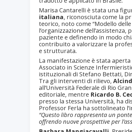
tradotto e applicato in Brasile.
Marisa Cantarelli è stata una figur
italiana
, riconosciuta come la pr
teorico, noto come “Modello delle 
l’organizzazione dell’assistenza, 
paziente e definendo in modo chi
contribuito a valorizzare la prof
e strutturata.
La manifestazione è stata aperta
Associato in Scienze Infermieristic
istituzionali di Stefano Bettati, 
Tra gli interventi di rilievo,
Alcind
all’Università Federale di Rio Gran
editoriale, mentre
Ricardo B. Ce
presso la stessa Università, ha dis
Professor Ferla ha sottolineato l
“Questo libro rappresenta un ponte t
offrendo nuove prospettive per l’ass
Barbara Mangiacavalli
, Presid