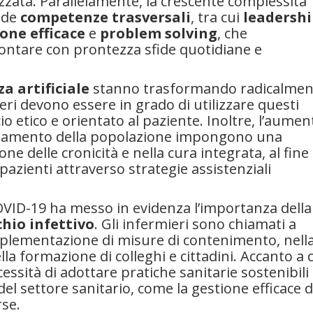
izzata. Parallelamente, la crescente complessità
iede
competenze trasversali
, tra cui
leadershi
one efficace
e
problem solving
, che
rontare con prontezza sfide quotidiane e
za artificiale
stanno trasformando radicalmen
ieri devono essere in grado di utilizzare questi
 etico e orientato al paziente. Inoltre, l’aumen
cchiamento della popolazione impongono una
ne delle cronicità e nella cura integrata, al fine 
i pazienti attraverso strategie assistenziali
OVID-19 ha messo in evidenza l’importanza della
chio infettivo
. Gli infermieri sono chiamati a
implementazione di misure di contenimento, nell
lla formazione di colleghi e cittadini. Accanto a c
essità di adottare pratiche sanitarie sostenibili
el settore sanitario, come la gestione efficace d
rse.