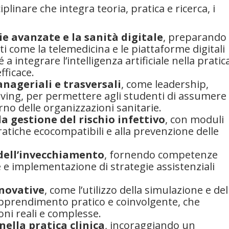
linare che integra teoria, pratica e ricerca, i
e avanzate e la sanità digitale
, preparando 
i come la telemedicina e le piattaforme digitali
 a integrare l’intelligenza artificiale nella pratic
fficace.
nageriali e trasversali
, come leadership,
ing, per permettere agli studenti di assumere
erno delle organizzazioni sanitarie.
la gestione del rischio infettivo
, con moduli
ratiche ecocompatibili e alla prevenzione delle
 dell’invecchiamento
, fornendo competenze
e e implementazione di strategie assistenziali
novative
, come l’utilizzo della simulazione e del
 apprendimento pratico e coinvolgente, che
oni reali e complesse.
nella pratica clinica
, incoraggiando un