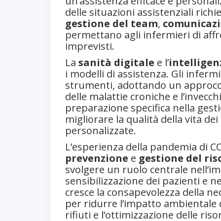
un’assistenza efficace e personal
delle situazioni assistenziali rich
gestione del team
,
comunicazi
permettano agli infermieri di aff
imprevisti.
La
sanità digitale
e l’
intelligen
i modelli di assistenza. Gli inferm
strumenti, adottando un approccio
delle malattie croniche e l’inve
preparazione specifica nella gestio
migliorare la qualità della vita de
personalizzate.
L’esperienza della pandemia di C
prevenzione
e
gestione del ris
svolgere un ruolo centrale nell’
sensibilizzazione dei pazienti e ne
cresce la consapevolezza della nec
per ridurre l’impatto ambientale d
rifiuti e l’ottimizzazione delle riso