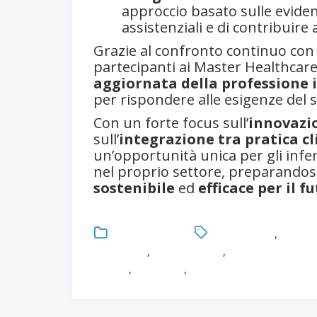
approccio basato sulle eviden
assistenziali e di contribuire
Grazie al confronto continuo con d
partecipanti ai Master Healthcar
aggiornata della professione 
per rispondere alle esigenze del s
Con un forte focus sull’
innovazi
sull’
integrazione tra pratica cl
un’opportunità unica per gli infe
nel proprio settore, preparandosi
sostenibile
ed
efficace per il f
Uncategorized
Competenze
,
Comunic
Healthcare
,
Infermieristica
,
Intelligenza artific
digitale
,
Università
,
Università degli Studi di 