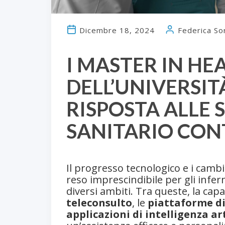
Dicembre 18, 2024
Federica So
I MASTER IN H
DELL’UNIVERSIT
RISPOSTA ALLE 
SANITARIO CO
Il progresso tecnologico e i camb
reso imprescindibile per gli inferm
diversi ambiti. Tra queste, la cap
teleconsulto
, le
piattaforme dig
applicazioni di intelligenza art