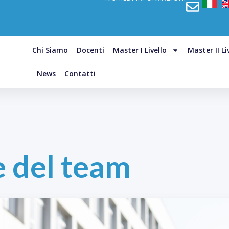
Chi Siamo
Docenti
Master I Livello
Master II Li
News
Contatti
 del team