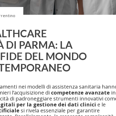
rrentino
EALTHCARE
À DI PARMA: LA
SFIDE DEL MONDO
NTEMPORANEO
iamenti nei modelli di assistenza sanitaria hann
ieri l’acquisizione di
competenze avanzate
in
acità di padroneggiare strumenti innovativi come
itali per la gestione dei dati clinici
e le
ificiale
si rivela essenziale per garantire