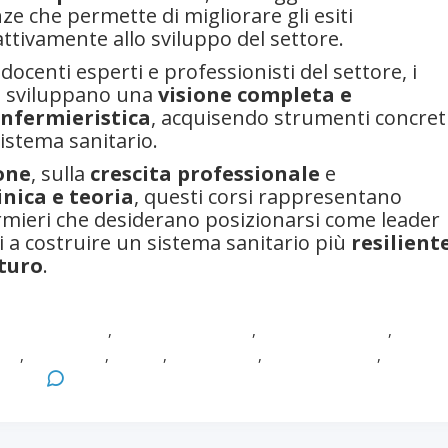
ze che permette di migliorare gli esiti
 attivamente allo sviluppo del settore.
ocenti esperti e professionisti del settore, i
e sviluppano una
visione completa e
infermieristica
, acquisendo strumenti concret
istema sanitario.
one
, sulla
crescita professionale
e
inica e teoria
, questi corsi rappresentano
rmieri che desiderano posizionarsi come leader
 a costruire un sistema sanitario più
resilient
uturo
.
azione efficace
,
Gestione del rischio
,
Gestione del team
,
iale
,
Leadership
,
Master
,
Prevenzione
,
Problem solving
,
Sanità
Parma
Leave a Comment