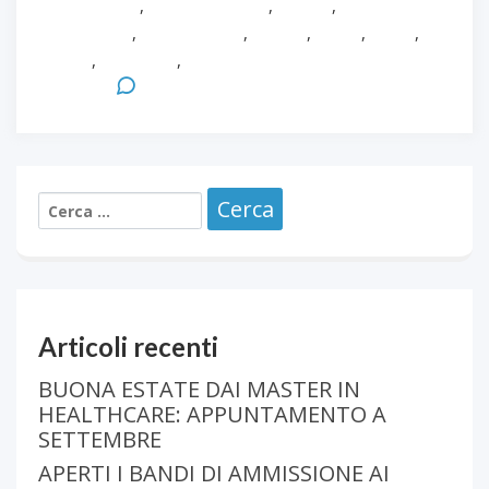
Innovazione
,
Loredana Sasso
,
Master
,
MAster in
Healthcare
,
Paolo Martelli
,
Ricerca
,
Salute
,
Sanità
,
Tutor
,
Università
,
Università degli Studi di
Parma
Leave a Comment
Articoli recenti
BUONA ESTATE DAI MASTER IN
HEALTHCARE: APPUNTAMENTO A
SETTEMBRE
APERTI I BANDI DI AMMISSIONE AI