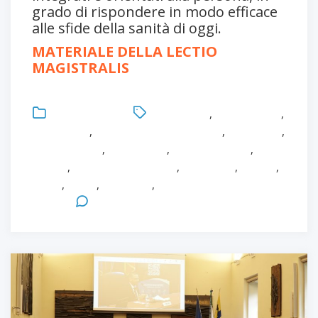
grado di rispondere in modo efficace
alle sfide della sanità di oggi.
MATERIALE DELLA LECTIO
MAGISTRALIS
Uncategorized
Accessibilità
,
Cure primarie
,
Formazione
,
formazione infermieristica
,
Healthcare
,
Infermieristica
,
Innovazione
,
Loredana Sasso
,
Master
,
MAster in Healthcare
,
Prossimità
,
Ricerca
,
Salute
,
Sanità
,
Università
,
Università degli Studi di
Parma
Leave a Comment