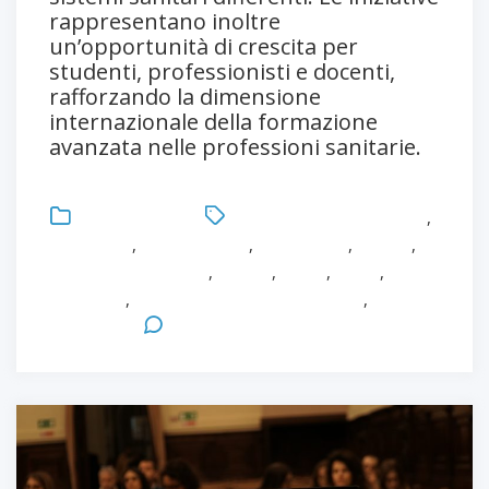
rappresentano inoltre
un’opportunità di crescita per
studenti, professionisti e docenti,
rafforzando la dimensione
internazionale della formazione
avanzata nelle professioni sanitarie.
Uncategorized
formazione infermieristica
,
Healthcare
,
Infermieristica
,
Innovazione
,
Master
,
MAster in Healthcare
,
Ricerca
,
Salute
,
Sanità
,
Università
,
Università degli Studi di Parma
,
Workshop
Leave a Comment