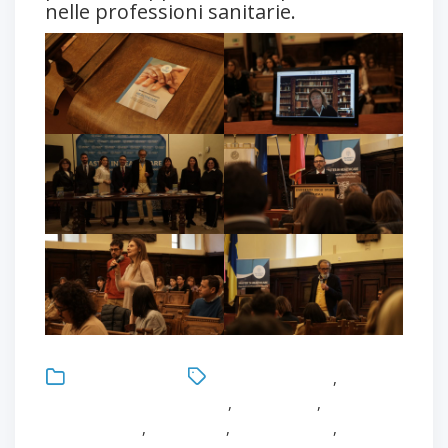
nelle professioni sanitarie.
Uncategorized
Antonio Bonacaro
,
Cerimonia di inaugurazione
,
Formazione
,
formazione
infermieristica
,
Healthcare
,
Infermieristica
,