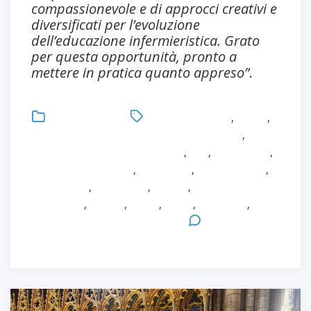
compassionevole e di approcci creativi e
diversificati per l’evoluzione
dell’educazione infermieristica. Grato
per questa opportunità, pronto a
mettere in pratica quanto appreso”
.
Uncategorized
Antonio Bonacaro
,
Fellow
,
Fellow della Florence Nightingale Foundation
,
Florence Nightingale Foundation
,
FNF
,
Formazione
,
Formazione avanzata
,
Healthcare
,
Infermieristica
,
Innovazione
,
Leadership
,
Master
,
MAster in
Healthcare
,
Ricerca
,
Salute
,
Sanità
,
Università
,
Università degli Studi di Parma
Leave a
Comment