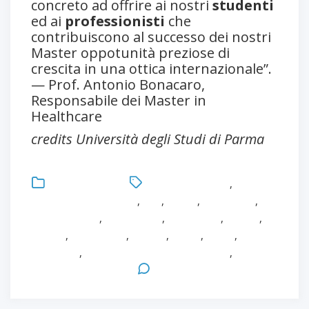
concreto ad offrire ai nostri
studenti
ed ai
professionisti
che
contribuiscono al successo dei nostri
Master oppotunità preziose di
crescita in una ottica internazionale”.
— Prof. Antonio Bonacaro,
Responsabile dei Master in
Healthcare
credits Università degli Studi di Parma
Uncategorized
Antonio Bonacaro
,
Florence
Nightngale Foundation
,
FNF
,
Forum
,
Healthcare
,
Infermieristica
,
Innovazione
,
Leadership
,
Londra
,
Master
,
Networking
,
Ricerca
,
Salute
,
Sanità
,
Università
,
Università degli Studi di Parma
,
Westminster Abbey
Leave a Comment