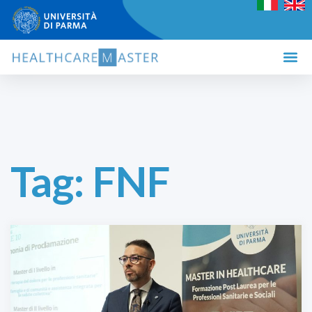
Tag:
FNF