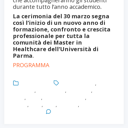
che accompagneranno gli studenti
durante tutto l’anno accademico.
La cerimonia del 30 marzo segna
così l’inizio di un nuovo anno di
formazione, confronto e crescita
professionale per tutta la
comunità dei Master in
Healthcare dell’Università di
Parma
.
PROGRAMMA
Uncategorized
Antonio Bonacaro
,
Healthcare
,
Infermieristica
,
Innovazione
,
Loredana
Sasso
,
Master
,
MAster in Healthcare
,
Paolo
Martelli
,
Salute
,
Sanità
,
Università
,
Università degli
Studi di Parma
Leave a Comment