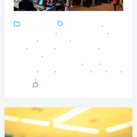
Uncategorized
Antonio Bonacaro
,
Assistenza sanitaria
,
Elena Giovanna Bignami
,
Healthcare
,
Infermieristica
,
Infermieristica in Area
Critica
,
Innovazione
,
Interprofessionalità
,
Management
,
Management del Rischio Infettivo
Correlato all’Assistenza Sanitaria
,
Master
,
MAster in
Healthcare
,
Ricerca
,
Rischio infettivo
,
Salute
,
Sanità
,
Università
,
Università degli Studi di
Parma
Leave a Comment