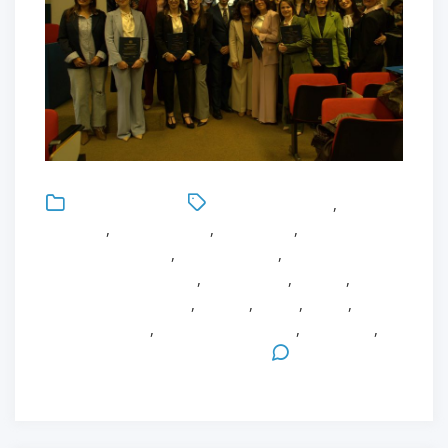
Uncategorized
Antonio Bonacaro
,
Case
Manager
,
Cure palliative
,
Healthcare
,
Infection
Control Link Nurse
,
Infermieristica
,
Infermieristica di
Famiglia e di Comunità
,
Innovazione
,
Master
,
MAster in Healthcare
,
Ricerca
,
Salute
,
Sanità
,
Stefano Bettati
,
Strategie Formative
,
Università
,
Università degli Studi di Parma
Leave a
Comment