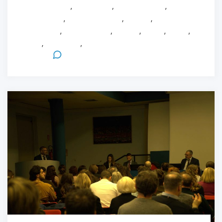
infermieristica
,
Healthcare
,
Infermieristica
,
Innovazione
,
Loredana Sasso
,
Master
,
MAster in
Healthcare
,
Paolo Martelli
,
Ricerca
,
Salute
,
Sanità
,
Tutor
,
Università
,
Università degli Studi di
Parma
Leave a Comment