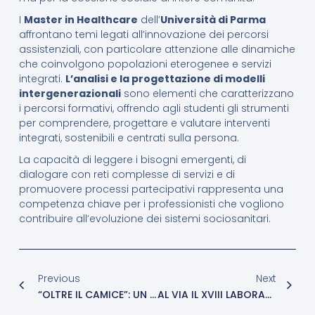
I
Master in Healthcare
dell’
Università di Parma
affrontano temi legati all’innovazione dei percorsi
assistenziali, con particolare attenzione alle dinamiche
che coinvolgono popolazioni eterogenee e servizi
integrati.
L’analisi e la progettazione di modelli
intergenerazionali
sono elementi che caratterizzano
i percorsi formativi, offrendo agli studenti gli strumenti
per comprendere, progettare e valutare interventi
integrati, sostenibili e centrati sulla persona.
La capacità di leggere i bisogni emergenti, di
dialogare con reti complesse di servizi e di
promuovere processi partecipativi rappresenta una
competenza chiave per i professionisti che vogliono
contribuire all’evoluzione dei sistemi sociosanitari.
Previous
Next
“OLTRE IL CAMICE”: UN NUOVO LIBRO DI LEOPOLDO SARLI
AL VIA IL XVIII LABORATORIO ITALO-BRASILIANO DI FORMAZIONE, RICERCA E PRATICHE IN SALUTE COLLETTIVA – EDIZIONE 2026