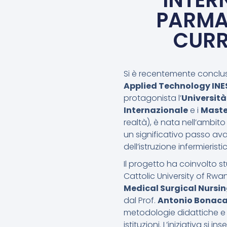
INTER
PARMA 
CURR
Si è recentemente conclu
Applied Technology INE
protagonista l’
Universit
Internazionale
e i
Maste
realtà), è nata nell’ambi
un significativo passo ava
dell’istruzione infermieristi
Il progetto ha coinvolto s
Cattolic University of Rwa
Medical Surgical Nursi
dal Prof.
Antonio Bonac
metodologie didattiche e 
istituzioni. L’iniziativa s