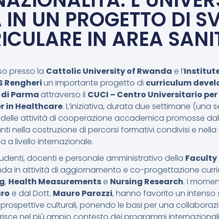
NAZIONALITÀ: L’UNIVERS
IN UN PROGETTO DI S
ICULARE IN AREA SANI
so presso la
Cattolic University of Rwanda
e l’
Institute
S Rengheri
un importante progetto di
curriculum deve
à di Parma
attraverso il
CUCI – Centro Universitario pe
r in Healthcare
. L’iniziativa, durata due settimane (una
to delle attività di cooperazione accademica promosse da
nti nella costruzione di percorsi formativi condivisi e nell
ca a livello internazionale.
tudenti, docenti e personale amministrativo della
Faculty
nda in attività di aggiornamento e co-progettazione currico
ng
,
Health Measurements
e
Nursing Research
. I momen
aro
e dal Dott.
Mauro Parozzi
, hanno favorito un intenso
prospettive culturali, ponendo le basi per una collaboraz
i inserisce nel più ampio contesto dei programmi internazional