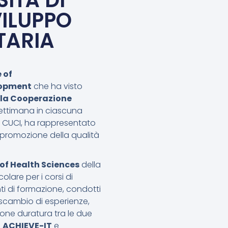
ITÀ DI
VILUPPO
TARIA
 of
lopment
che ha visto
r la Cooperazione
 settimana in ciascuna
l CUCI, ha rappresentato
a promozione della qualità
 of Health Sciences
della
lare per i corsi di
ti di formazione, condotti
 scambio di esperienze,
ione duratura tra le due
i
ACHIEVE-IT
e