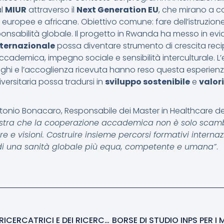
al
MIUR
attraverso il
Next Generation EU
, che mirano a co
europee e africane. Obiettivo comune: fare dell’istruzion
ponsabilità globale. Il progetto in Rwanda ha messo in ev
nternazionale
possa diventare strumento di crescita rec
demica, impegno sociale e sensibilità interculturale. L’
leghi e l’accoglienza ricevuta hanno reso questa esperien
ersitaria possa tradursi in
sviluppo sostenibile
e
valor
ntonio Bonacaro, Responsabile dei Master in Healthcare del
stra che la cooperazione accademica non è solo scam
re e visioni. Costruire insieme percorsi formativi internaz
a di una sanità globale più equa, competente e umana”
.
NOTTE EUROPEA DELLE RICERCATRICI E DEI RICERCATORI 2025: I MASTER IN HEALTHCARE PROTAGONISTI CON ATTIVITÀ SU RIANIMAZIONE E INTELLIGENZA ARTIFICIALE