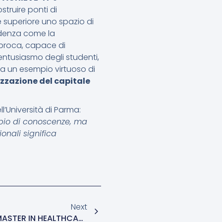
struire ponti di
e superiore uno spazio di
idenza come la
iproca, capace di
entusiasmo degli studenti,
za un esempio virtuoso di
izzazione del capitale
l’Università di Parma:
bio di conoscenze, ma
ionali significa
Next
BORSE DI STUDIO INPS PER I MASTER IN HEALTHCARE DELL’UNIVERSITÀ DI PARMA: DOMANDE ENTRO IL 18 NOVEMBRE 2025