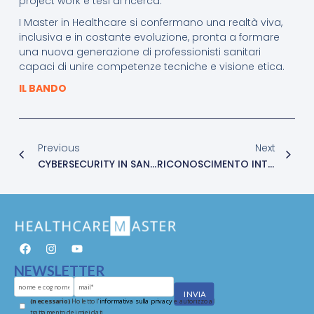
project work e tesi di ricerca.
I Master in Healthcare si confermano una realtà viva,
inclusiva e in costante evoluzione, pronta a formare
una nuova generazione di professionisti sanitari
capaci di unire competenze tecniche e visione etica.
IL BANDO
Previous
Next
CYBERSECURITY IN SANITÀ DIGITALE
RICONOSCIMENTO INTERNAZIONALE AL PROF. ANTONIO BONACARO: CONFERITA LA FELLOWSHIP DELL’EUROPEAN TRANSCULTURAL NURSING ASSOCIATION
NEWSLETTER
(necessario)
Ho letto l'
informativa sulla privacy
e autorizzo al
trattamento dei miei dati